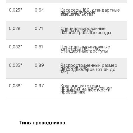
0,025"
0,64
Катетеры 18G, стандартные
периферические
вмешательства
0,028
0,71
Специализированные
вмешательства,
назогастральные зонды
0,032"
0,81
Центральные венозные
катетеры (16G, 14G),
стандартные доступы
0,035"
0,89
Распространенный размер
наборов ЦВК,
интродьюсеров (от 6F до
12F)
0,038"
0,97
Крупные катетеры,
процедуры, требующие
повышенной жесткости
проводника
Типы проводников