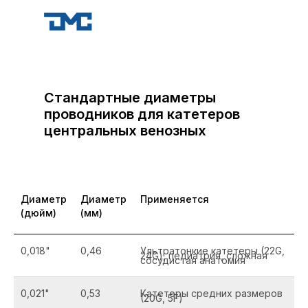
Стандартные диаметры
проводников для катетеров
центральных венозных
Диаметр
Диаметр
Применяется
(дюйм)
(мм)
0,018"
0,46
Ультратонкие катетеры (22G,
24G), педиатрия, сложная
сосудистая анатомия
0,021"
0,53
Катетеры средних размеров
(20G, 5F)