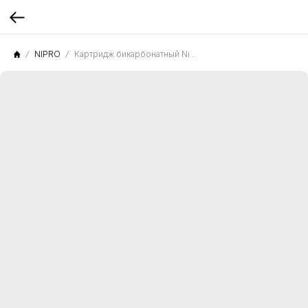
NIPRO
Картридж бикарбонатный NiproCart A2F650