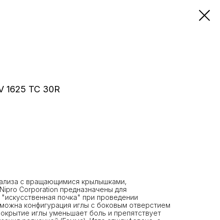
V 1625 TC 30R
иализа с вращающимися крылышками,
Nipro Corporation предназначены для
 "искусственная почка" при проведении
зможна конфигурация иглы с боковым отверстием
покрытие иглы уменьшает боль и препятствует