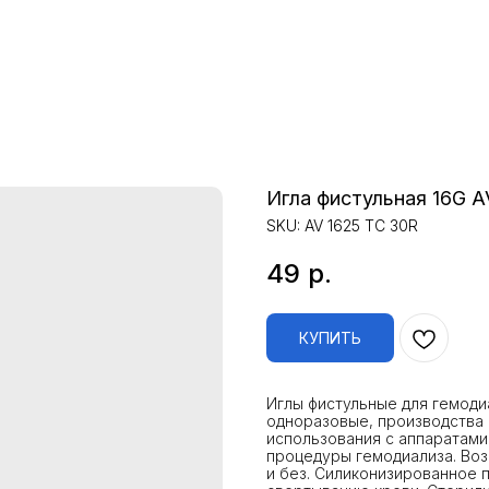
Игла фистульная 16G A
SKU:
AV 1625 TC 30R
49
р.
КУПИТЬ
Иглы фистульные для гемод
одноразовые, производства 
использования с аппаратами
процедуры гемодиализа. Во
и без. Силиконизированное 