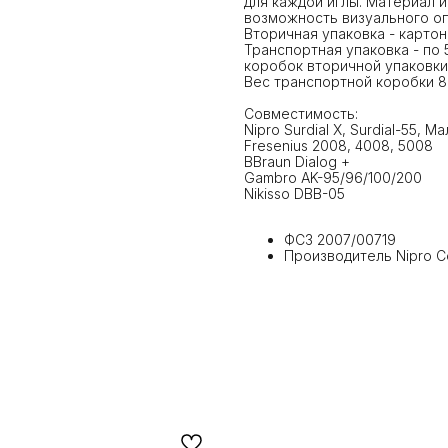
для каждой иглы. Материал 
возможность визуального оп
Вторичная упаковка - картон
Транспортная упаковка - по 
коробок вторичной упаковки
Вес транспортной коробки 8 
Совместимость:
Nipro Surdial X, Surdial-55, М
Fresenius 2008, 4008, 5008
BBraun Dialog +
Gambro AK-95/96/100/200
Nikisso DBB-05
ФСЗ 2007/00719
Производитель Nipro Co