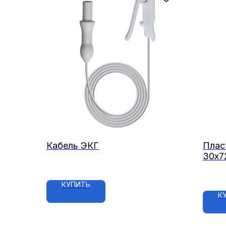
Кабель ЭКГ
Плас
30х7
КУПИТЬ
К