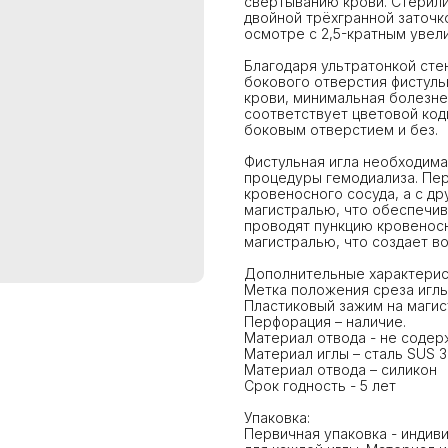
свертыванию крови. Стерили
двойной трёхгранной заточко
осмотре с 2,5-кратным увел
Благодаря ультратонкой сте
бокового отверстия фистуль
крови, минимальная болезне
соответствует цветовой код
боковым отверстием и без.
Фистульная игла необходима,
процедуры гемодиализа. Пер
кровеносного сосуда, а c д
магистралью, что обеспечив
проводят пункцию кровеносн
магистралью, что создает во
Дополнительные характерис
Метка положения среза иглы
Пластиковый зажим на магист
Перфорация – наличие.
Материал отвода - не соде
Материал иглы – сталь SUS 
Материал отвода – силикон
Срок годность - 5 лет
Упаковка:
Первичная упаковка - индив