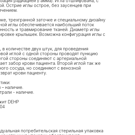
зация радиацией (Гамма). Игла отшлифована, с
й. Острие иглы острое, без заусенцев при
ичением.
нке, трехгранной заточке и специальному дизайну
ной иглы обеспечивается наибольший поток
нность и травмирование тканей. Диаметр иглы
ировке крылышек. Возможна конфигурация иглы с
 в количестве двух штук, для проведения
вой иглой с одной стороны проводят пункцию
ругой стороны соединяют с артериальной
ает забор крови пациента. Второй иглой так же
ого сосуда, но соединяют с венозной
зврат крови пациенту.
тики:
 – наличие.
рали - наличие.
ржит DEHP
304
идуальная потребительская стерильная упаковка