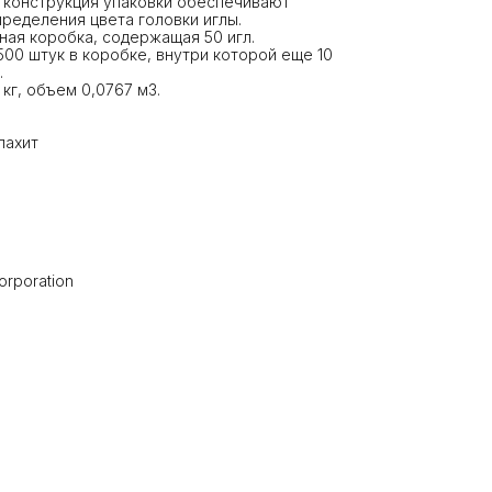
и конструкция упаковки обеспечивают
ределения цвета головки иглы.
ная коробка, содержащая 50 игл.
500 штук в коробке, внутри которой еще 10
.
кг, объем 0,0767 м3.
алахит
rporation