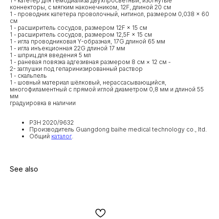
1 - катетер для гемодиализа двухпросветный, изогнутые
коннекторы, с мягким наконечником, 12F, длиной 20 см
1 - проводник катетера проволочный, нитинол, размером 0,038 × 60
см
1 - расширитель сосудов, размером 12F × 15 см
1 - расширитель сосудов, размером 12,5F × 15 см
1 - игла проводниковая Y-образная, 17G длиной 65 мм
1 - игла инъекционная 22G длиной 17 мм
1 - шприц для введения 5 мл
1 - раневая повязка адгезивная размером 8 см × 12 см -
2- заглушки под гепаринизированный раствор
1 - скальпель
1 - шовный материал шёлковый, нерассасывающийся,
многофиламентный с прямой иглой диаметром 0,8 мм и длиной 55
мм
градуировка в наличии
РЗН 2020/9632
Производитель Guangdong baihe medical technology co., ltd.
Общий
каталог
.
See also