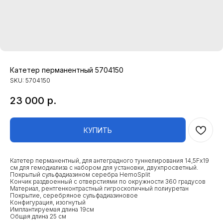
Катетер перманентный 5704150
SKU:
5704150
23 000
р.
КУПИТЬ
Катетер перманентный, для антеградного туннелирования 14,5Fх19
см для гемодиализа с набором для установки, двухпросветный.
Покрытый сульфадиазином серебра HemoSplit
Кончик раздвоенный с отверстиями по окружности 360 градусов
Материал, рентгенконтрастный гигроскопичный полиуретан
Покрытие, серебряное сульфадиазиновое
Конфигурация, изогнутый
Имплантируемая длина 19см
Общая длина 25 см