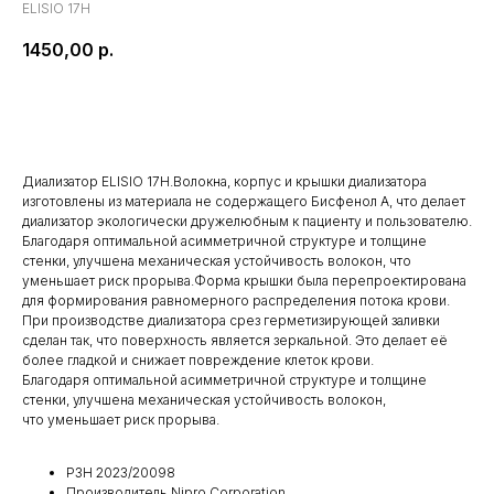
ELISIO 17H
1450,00
р.
КУПИТЬ
Диализатор ELISIO 17H.Волокна, корпус и крышки диализатора
изготовлены из материала не содержащего Бисфенол А, что делает
диализатор экологически дружелюбным к пациенту и пользователю.
Благодаря оптимальной асимметричной структуре и толщине
стенки, улучшена механическая устойчивость волокон, что
уменьшает риск прорыва.Форма крышки была перепроектирована
для формирования равномерного распределения потока крови.
При производстве диализатора срез герметизирующей заливки
сделан так, что поверхность является зеркальной. Это делает её
более гладкой и снижает повреждение клеток крови.
Благодаря оптимальной асимметричной структуре и толщине
стенки, улучшена механическая устойчивость волокон,
что уменьшает риск прорыва.
РЗН 2023/20098
Производитель Nipro Corporation