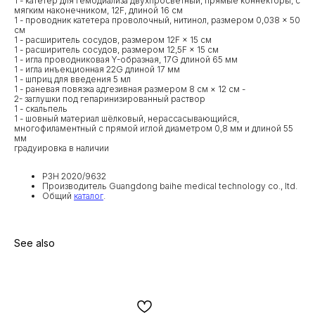
1 - катетер для гемодиализа двухпросветный, прямые коннекторы, с
мягким наконечником, 12F, длиной 16 см
1 - проводник катетера проволочный, нитинол, размером 0,038 × 50
см
1 - расширитель сосудов, размером 12F × 15 см
1 - расширитель сосудов, размером 12,5F × 15 см
1 - игла проводниковая Y-образная, 17G длиной 65 мм
1 - игла инъекционная 22G длиной 17 мм
1 - шприц для введения 5 мл
1 - раневая повязка адгезивная размером 8 см × 12 см -
2- заглушки под гепаринизированный раствор
1 - скальпель
1 - шовный материал шёлковый, нерассасывающийся,
многофиламентный с прямой иглой диаметром 0,8 мм и длиной 55
мм
градуировка в наличии
РЗН 2020/9632
Производитель Guangdong baihe medical technology co., ltd.
Общий
каталог
.
See also