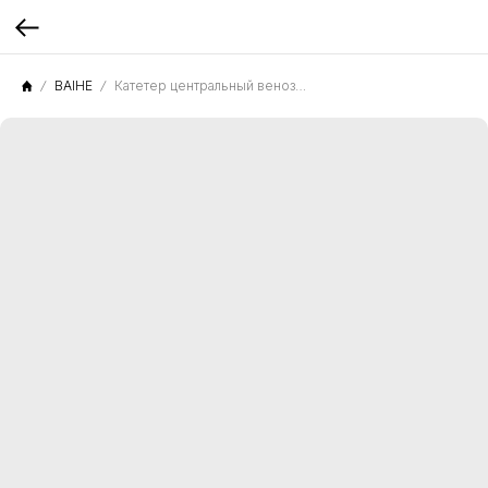
BAIHE
Катетер центральный венозный FV-2726