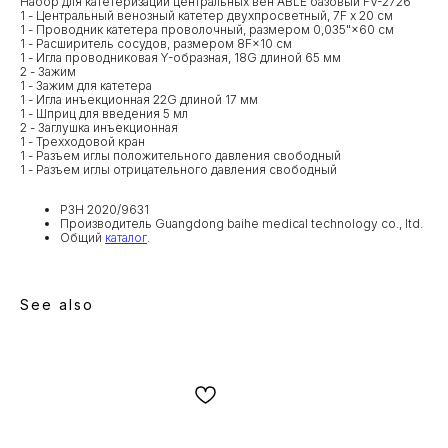
Набор для катетеризации центральных вен ABLE базовый FV-2726
1 - Центральный венозный катетер двухпросветный, 7F х 20 см
1 - Проводник катетера проволочный, размером 0,035"×60 см
1 - Расширитель сосудов, размером 8F×10 см
1 - Игла проводниковая Y-образная, 18G длиной 65 мм
2 - Зажим
1 - Зажим для катетера
1 - Игла инъекционная 22G длиной 17 мм
1 - Шприц для введения 5 мл
2 - Заглушка инъекционная
1 - Трехходовой кран
1 - Разъем иглы положительного давления свободный
1 - Разъем иглы отрицательного давления свободный
РЗН 2020/9631
Производитель Guangdong baihe medical technology co., ltd.
Общий
каталог
.
See also