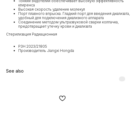
Тонкий эндотелий обеспечивает высокую эффективность
клиренса
Высокая скорость удаление молекул
Порт плавного впрыска. Гладкий порт для введения диализата,
удобный для подключения диализного аппарата
Соединение методом ультразвуковой сварки колпачка,
предотвращает утечку крови и диализата
Стерилизация Радиационная
РЗН 2023/21805
Производитель Jiangxi Hongda
See also