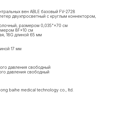
нтральных вен ABLE базовый FV-2728
атетер двухпросветный с круглым коннектором,
волочный, размером 0,035"×70 см
азмером 8F×10 см
ая, 18G длиной 65 мм
линой 17 мм
ного давления свободный
ного давления свободный
g baihe medical technology co., ltd.