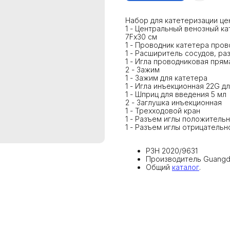
Набор для катетеризации це
1 - Центральный венозный к
7Fх30 см
1 - Проводник катетера про
1 - Расширитель сосудов, р
1 - Игла проводниковая прям
2 - Зажим
1 - Зажим для катетера
1 - Игла инъекционная 22G д
1 - Шприц для введения 5 мл
2 - Заглушка инъекционная
1 - Трехходовой кран
1 - Разъем иглы положитель
1 - Разъем иглы отрицатель
РЗН 2020/9631
Производитель Guangdon
Общий
каталог
.