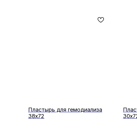
Пластырь для гемодиализа
Плас
38х72
30х7